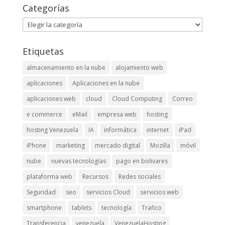
Categorías
Categorías
Etiquetas
almacenamiento en la nube
alojamiento web
aplicaciones
Aplicaciones en la nube
aplicaciones web
cloud
Cloud Computing
Correo
e commerce
eMail
empresa web
hosting
hosting Venezuela
IA
informática
internet
iPad
iPhone
marketing
mercado digital
Mozilla
móvil
nube
nuevas tecnologías
pago en bolivares
plataforma web
Recursos
Redes sociales
Seguridad
seo
servicios Cloud
servicios web
smartphone
tablets
tecnología
Trafico
Transferencia
venezuela
VenezuelaHosting