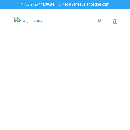
+58 212-771.90.84
info@venezuelahosting.com
General